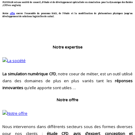
FLUIDIAN
est une société de conseil, d’étude et de développement spécialisée en
simulation pour la dynamique des fluides
(CFD
en anglais).
Notre
offre
couvre l’ensemble du processus R&D, de l’étude et la modélisation de phénomènes physiques jusqu’au
développement de solutions logicielles de calcul.
Notre expertise
La simulation numérique CFD
, notre coeur de métier, est un outil utilisé
dans des domaines de plus en plus variés tant les
réponses
innovantes
qu’elle apporte sont utiles …
Notre offre
Nous intervenons dans différents secteurs sous des formes diverses
pour nos clients :
étude CFD
,
avis d’expert
,
conception et