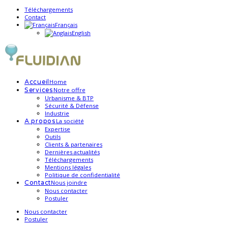
Téléchargements
Contact
Français
English
Home
Accueil
Notre offre
Services
Urbanisme & BTP
Sécurité & Défense
Industrie
La société
A propos
Expertise
Outils
Clients & partenaires
Dernières actualités
Téléchargements
Mentions légales
Politique de confidentialité
Nous joindre
Contact
Nous contacter
Postuler
Nous contacter
Postuler