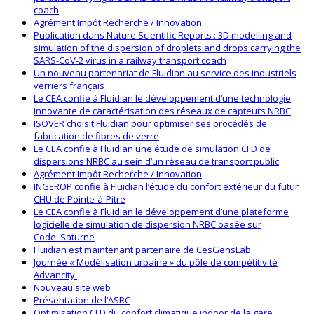
coach
Agrément Impôt Recherche / Innovation
Publication dans Nature Scientific Reports : 3D modelling and
simulation of the dispersion of droplets and drops carrying the
SARS-CoV-2 virus in a railway transport coach
Un nouveau partenariat de Fluidian au service des industriels
verriers français
Le CEA confie à Fluidian le développement d’une technologie
innovante de caractérisation des réseaux de capteurs NRBC
ISOVER choisit Fluidian pour optimiser ses procédés de
fabrication de fibres de verre
Le CEA confie à Fluidian une étude de simulation CFD de
dispersions NRBC au sein d’un réseau de transport public
Agrément Impôt Recherche / Innovation
INGEROP confie à Fluidian l’étude du confort extérieur du futur
CHU de Pointe-à-Pitre
Le CEA confie à Fluidian le développement d’une plateforme
logicielle de simulation de dispersion NRBC basée sur
Code_Saturne
Fluidian est maintenant partenaire de CesGensLab
Journée « Modélisation urbaine » du pôle de compétitivité
Advancity.
Nouveau site web
Présentation de l’ASRC
Optimisation CFD du confort climatique indoor de la gare