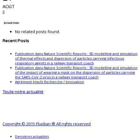
AOûT
0
Related Posts
No related posts found.
Recent Posts
Publication dans Nature Scientific Reports : 3D modelling and simulation
of thermal effects and dispersion of particles carrying infectious
respiratory agents in a railway transport coach
Publication dans Nature Scientific Reports : 3D modelling and simulation
of the impact of wearing a mask on the dispersion of particles carrying
the SARS-CoV-2 virus in a railway transport coach
Agrément Impôt Recherche / Innovation
Toute notre actualité
Copyright © 2015 Fluidian ® All rights reserved
Dernières actualités