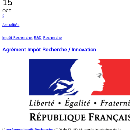
15
OCT
0
Actualités
Impôt-Recherche
,
R&D
,
Recherche
Agrément Impôt Recherche / Innovation
L’
agrément Impôt-Recherche
(CIR) de FLUIDIAN par le Ministère de la