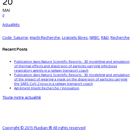
20
MAI
0
Actualités
Code_Saturne
,
Impôt-Recherche
,
Logiciels libres
,
NRBC
,
R&D
,
Recherche
Recent Posts
Publication dans Nature Scientific Reports : 3D modelling and simulation
of thermal effects and dispersion of particles carrying infectious
respiratory agents in a railway transport coach
Publication dans Nature Scientific Reports : 3D modelling and simulation
of the impact of wearing a mask on the dispersion of particles carrying
the SARS-CoV-2 virus in a railway transport coach
Agrément Impôt Recherche / Innovation
Toute notre actualité
Copyright © 2015 Fluidian ® All rights reserved