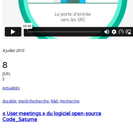
8 juillet 2015
8
JUIL
0
Actualités
durable
,
Impôt-Recherche
,
R&D
,
Recherche
« User meetings » du logiciel open-source
Code_Saturne