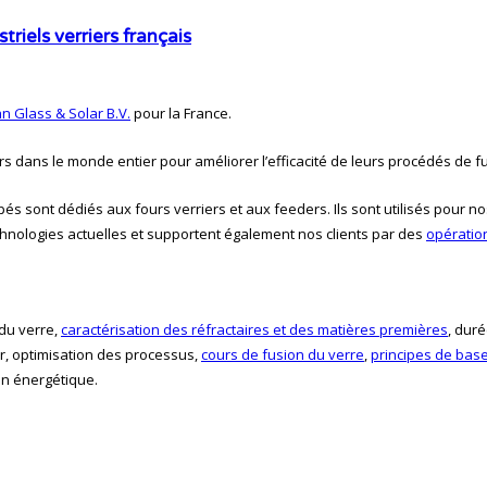
riels verriers français
an Glass & Solar B.V.
pour la France.
ers dans le monde entier pour améliorer
l’efficacité de leurs procédés de 
 sont dédiés aux fours verriers et aux feeders. Ils sont
utilisés pour no
chnologies actuelles et supportent également nos clients
par des
opératio
 du verre,
caractérisation des réfractaires et des matières premières
, dur
ur, optimisation des processus,
cours de fusion du verre
,
principes de base
an énergétique.