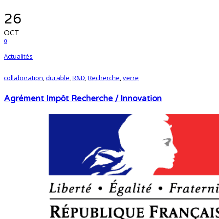
26
OCT
0
Actualités
collaboration
,
durable
,
R&D
,
Recherche
,
verre
Agrément Impôt Recherche / Innovation