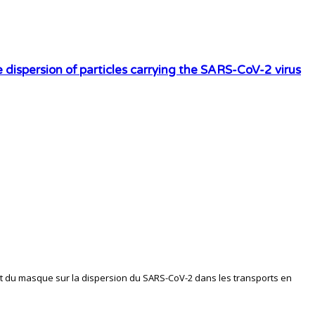
 dispersion of particles carrying the SARS-CoV-2 virus
ort du masque sur la dispersion du SARS-CoV-2 dans les transports en