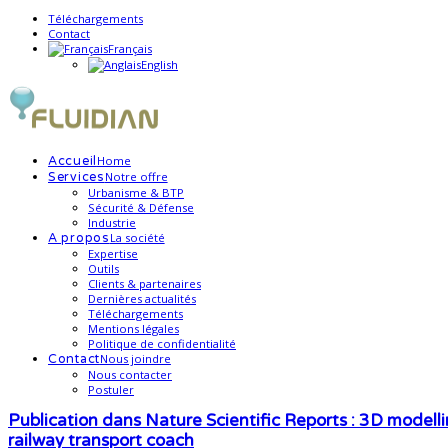
Téléchargements
Contact
Français
English
Home
Accueil
Notre offre
Services
Urbanisme & BTP
Sécurité & Défense
Industrie
La société
A propos
Expertise
Outils
Clients & partenaires
Dernières actualités
Téléchargements
Mentions légales
Politique de confidentialité
Nous joindre
Contact
Nous contacter
Postuler
Publication dans Nature Scientific Reports : 3D modellin
railway transport coach