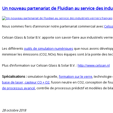
Un nouveau partenariat de Fluidian au service des indust
Nous sommes fiers d’annoncer notre partenariat commercial avec
Celsi
Celsian Glass & Solar B.V. apporte son savoir-faire aux
industriels verri
Les différents
outils de simulation numériques
que nous avons développés
minimiser les
émissions (CO2, NOx). Nos équipes sont à la
pointe des te
Plus d’information sur Celsian Glass & Solar B.V. :
http://www.celsian.nl
Spécialisations :
simulation logicielle,
formation sur le verre
, technologie
base de laser, capteur CO + O2
, fusion neutre en CO2, conception de fo
de processus avancé
, contrôle de processus prédictif et modèles de bil
28 octobre 2018