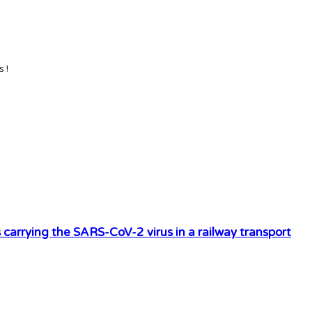
 !
 carrying the SARS-CoV-2 virus in a railway transport