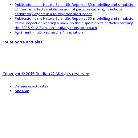
Publication dans Nature Scientific Reports : 3D modelling and simulation
of thermal effects and dispersion of particles carrying infectious
respiratory agents in a railway transport coach
Publication dans Nature Scientific Reports : 3D modelling and simulation
of the impact of wearing a mask on the dispersion of particles carrying
the SARS-CoV-2 virus in a railway transport coach
Agrément Impôt Recherche / Innovation
Toute notre actualité
Copyright © 2015 Fluidian ® All rights reserved
Dernières actualités
Site Map