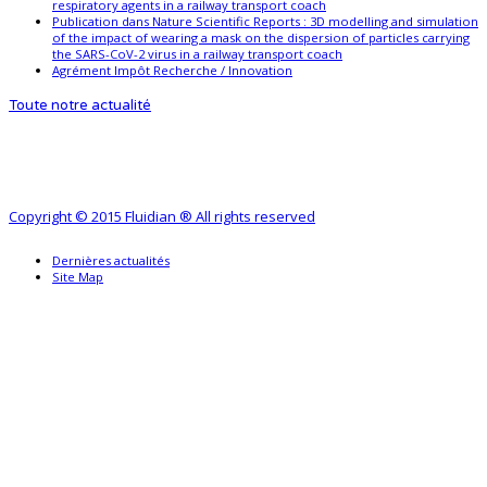
respiratory agents in a railway transport coach
Publication dans Nature Scientific Reports : 3D modelling and simulation
of the impact of wearing a mask on the dispersion of particles carrying
the SARS-CoV-2 virus in a railway transport coach
Agrément Impôt Recherche / Innovation
Toute notre actualité
Copyright © 2015 Fluidian ® All rights reserved
Dernières actualités
Site Map