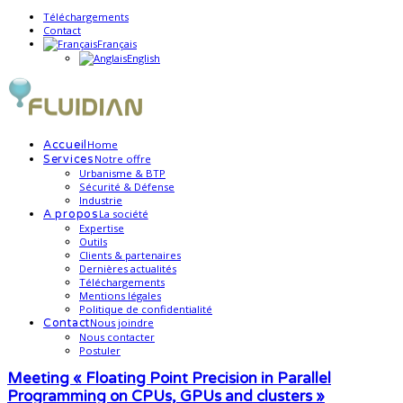
Téléchargements
Contact
Français
English
Home
Accueil
Notre offre
Services
Urbanisme & BTP
Sécurité & Défense
Industrie
La société
A propos
Expertise
Outils
Clients & partenaires
Dernières actualités
Téléchargements
Mentions légales
Politique de confidentialité
Nous joindre
Contact
Nous contacter
Postuler
Meeting « Floating Point Precision in Parallel
Programming on CPUs, GPUs and clusters »