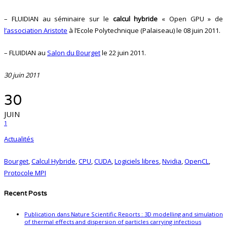
– FLUIDIAN au séminaire sur le
calcul hybride
« Open GPU » de
l’association Aristote
à l’Ecole Polytechnique (Palaiseau) le 08 juin 2011.
– FLUIDIAN au
Salon du Bourget
le 22 juin 2011.
30 juin 2011
30
JUIN
1
Actualités
Bourget
,
Calcul Hybride
,
CPU
,
CUDA
,
Logiciels libres
,
Nvidia
,
OpenCL
,
Protocole MPI
Recent Posts
Publication dans Nature Scientific Reports : 3D modelling and simulation
of thermal effects and dispersion of particles carrying infectious